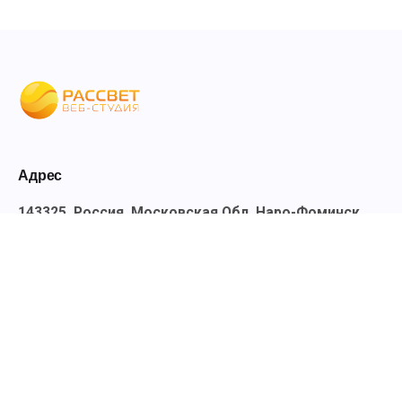
Адрес
143325, Россия, Московская Обл, Наро-Фоминск,
д.Башкино, ул. Рождественская дом 29а
Кибер-Кампус, Веб студия
Контакты
+7 (495) 504-15-98
rassvet-nf@mail.ru