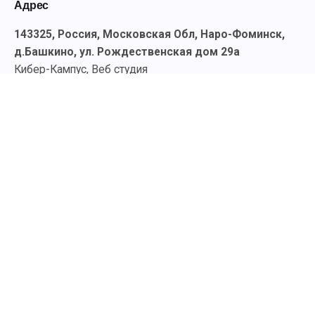
Адрес
143325, Россия, Московская Обл, Наро-Фоминск,
д.Башкино, ул. Рождественская дом 29а
Кибер-Кампус, Веб студия
Контакты
+7 (495) 504-15-98
rassvet-nf@mail.ru
Соцсети